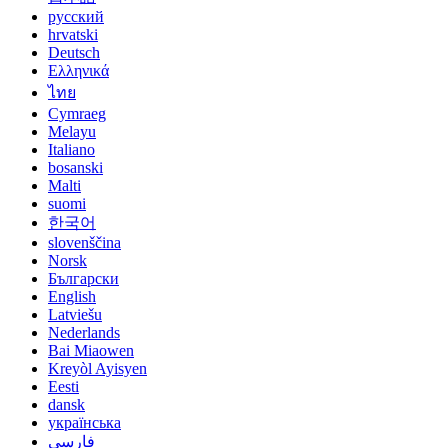
русский
hrvatski
Deutsch
Ελληνικά
ไทย
Cymraeg
Melayu
Italiano
bosanski
Malti
suomi
한국어
slovenščina
Norsk
Български
English
Latviešu
Nederlands
Bai Miaowen
Kreyòl Ayisyen
Eesti
dansk
українська
فارسی