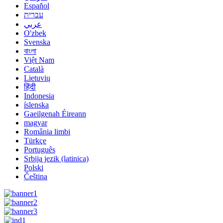
Español
עברית
عربي
O'zbek
Svenska
বাংলা
Việt Nam
Català
Lietuvių
हिंदी
Indonesia
íslenska
Gaeilgenah Éireann
magyar
România limbi
Türkçe
Português
Srbija jezik (latinica)
Polski
Čeština